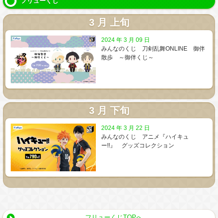
フリューくじ
3 月 上旬
2024 年 3 月 09 日
みんなのくじ 刀剣乱舞ONLINE 御伴
散歩 ～御伴くじ～
3 月 下旬
2024 年 3 月 22 日
みんなのくじ アニメ『ハイキュ
ー!!』 グッズコレクション
フリューくじTOPへ