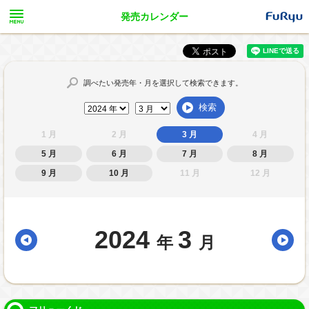
発売カレンダー
調べたい発売年・月を選択して検索できます。
検索
1 月
2 月
3 月
4 月
5 月
6 月
7 月
8 月
9 月
10 月
11 月
12 月
2024
3
年
月