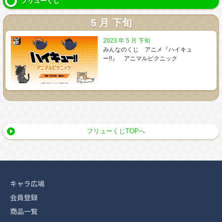
フリューくじ
5 月 下旬
2023 年 5 月 下旬
みんなのくじ アニメ『ハイキュ
ー!!』 アニマルピクニック
フリューくじTOPへ
キャラ広場
会員登録
商品一覧