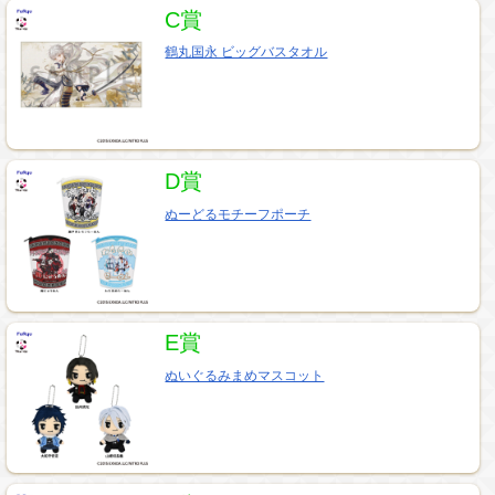
C賞
鶴丸国永 ビッグバスタオル
D賞
ぬーどるモチーフポーチ
E賞
ぬいぐるみまめマスコット