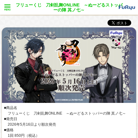
フリューくじ 刀剣乱舞ONLINE ～ぬーどるストッパ
ーの陣 其ノ七～
■商品名
フリューくじ 刀剣乱舞ONLINE ～ぬーどるストッパーの陣 其ノ七～
■発売日
2026年5月16日より順次発売
■価格
1回 850円（税込）