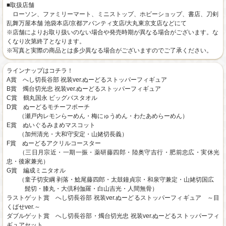
■取扱店舗
ローソン、ファミリーマート、ミニストップ、ホビーショップ、書店、刀剣
乱舞万屋本舗 池袋本店/京都アバンティ支店/大丸東京支店などにて
※店舗によりお取り扱いのない場合や発売時期が異なる場合がございます。な
くなり次第終了となります。
※写真と実際の商品とは多少異なる場合がございますのでご了承ください。
ラインナップはコチラ！
A賞 へし切長谷部 祝装ver.ぬーどるストッパーフィギュア
B賞 燭台切光忠 祝装ver.ぬーどるストッパーフィギュア
C賞 鶴丸国永 ビッグバスタオル
D賞 ぬーどるモチーフポーチ
（瀬戸内レモンらーめん・梅にゅうめん・わたあめらーめん）
E賞 ぬいぐるみまめマスコット
（加州清光・大和守安定・山姥切長義）
F賞 ぬーどるアクリルコースター
（三日月宗近・一期一振・薬研藤四郎・陸奥守吉行・肥前忠広・実休光
忠・後家兼光）
G賞 編成ミニタオル
（童子切安綱 剥落・鯰尾藤四郎・太鼓鐘貞宗・和泉守兼定・山姥切国広
髭切・膝丸・大倶利伽羅・白山吉光・人間無骨）
ラストゲット賞 へし切長谷部 祝装ver.ぬーどるストッパーフィギュア ～目
くばせver.～
ダブルゲット賞 へし切長谷部・燭台切光忠 祝装ver.ぬーどるストッパーフィ
ギュアセット