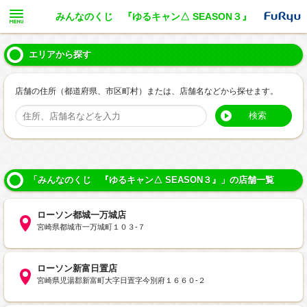
みんなのくじ 『ゆるキャン△ SEASON３』
エリアから探す
店舗の住所（都道府県、市区町村）または、店舗名などから探せます。
検索
「みんなのくじ 『ゆるキャン△ SEASON３』」の店舗一覧
ローソン都城一万城店
宮崎県都城市一万城町１０３‐７
ローソン新富日置店
宮崎県児湯郡新富町大字日置字今別府１６６０‐２