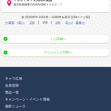
ＴＳＵＴＡＹＡ川内中央店
鹿児島県薩摩川内市向田町１０６０－７
全 3220件中 3161件～3180件を表示 [159ページ目]
<<最初
<前へ
158
159
160
次へ>
最後>>
くじ詳細へ
フリューくじTOPへ
キャラ広場
会員登録
商品一覧
キャンペーン・イベント情報
最新ニュース