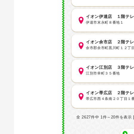
イオン伊達店 １階テ
伊達市末永町８番地１
イオン余市店 ２階テ
余市郡余市町黒川町１２丁
イオン江別店 ３階テ
江別市幸町３５番地
イオン帯広店 ２階テ
帯広市西４条南２０丁目１
全 2627件中 1件～20件を表示 