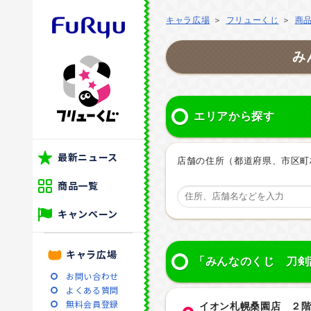
キャラ広場
フリューくじ
商
み
エリアから探す
最新ニュース
店舗の住所（都道府県、市区町
商品一覧
キャンペーン
キャラ広場
「みんなのくじ 刀剣
お問い合わせ
よくある質問
無料会員登録
イオン札幌桑園店 ２