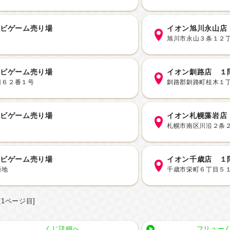
レビゲーム売り場
イオン旭川永山店
旭川市永山３条１２
レビゲーム売り場
イオン釧路店 １
目６２番１号
釧路郡釧路町桂木１
レビゲーム売り場
イオン札幌藻岩店
札幌市南区川沿２条
レビゲーム売り場
イオン千歳店 １
番地
千歳市栄町６丁目５
[1ページ目]
くじ詳細へ
フリューく