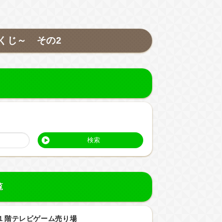
くじ～ その2
検索
覧
１階テレビゲーム売り場