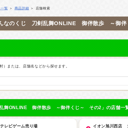
品一覧
商品詳細
店舗検索
んなのくじ 刀剣乱舞ONLINE 御伴散歩 ～御伴
村）または、店舗名などから探せます。
乱舞ONLINE 御伴散歩 ～御伴くじ～ その2」の店舗一
階テレビゲーム売り場
イオン旭川西店 