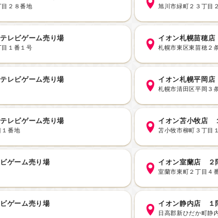
丁目２８番地
旭川市緑町２３丁目
階テレビゲーム売り場
イオン札幌苗穂店
丁目１番１号
札幌市東区東苗穂２
階テレビゲーム売り場
イオン札幌平岡店
１
札幌市清田区平岡３条
階テレビゲーム売り場
イオン苫小牧店 
目１番地
苫小牧市柳町３丁目
レビゲーム売り場
イオン室蘭店 ２
室蘭市東町２丁目４
レビゲーム売り場
イオン静内店 １
１
日高郡新ひだか町静