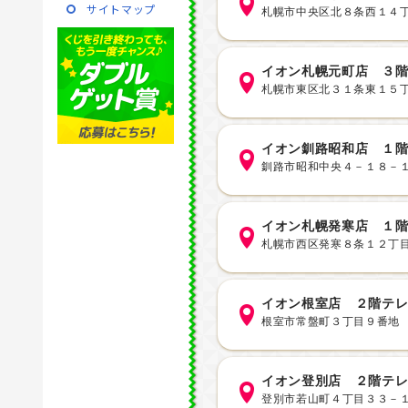
サイトマップ
札幌市中央区北８条西１４
イオン札幌元町店 ３
札幌市東区北３１条東１５
イオン釧路昭和店 １
釧路市昭和中央４－１８－
イオン札幌発寒店 １
札幌市西区発寒８条１２丁
イオン根室店 ２階テ
根室市常盤町３丁目９番地
イオン登別店 ２階テ
登別市若山町４丁目３３－