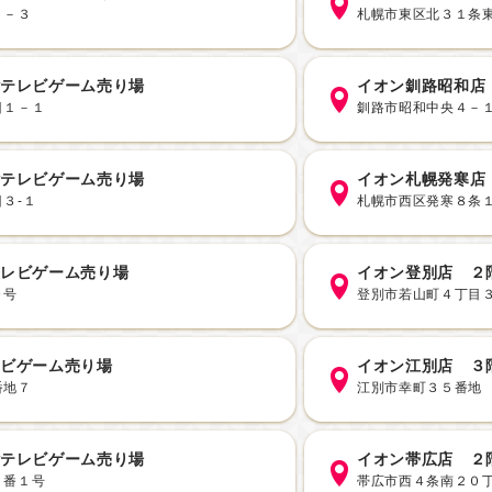
１－３
札幌市東区北３１条
階テレビゲーム売り場
イオン釧路昭和店
目１－１
釧路市昭和中央４－
階テレビゲーム売り場
イオン札幌発寒店
３-１
札幌市西区発寒８条
テレビゲーム売り場
イオン登別店 ２
０号
登別市若山町４丁目
レビゲーム売り場
イオン江別店 ３
番地７
江別市幸町３５番地
階テレビゲーム売り場
イオン帯広店 ２
１番１号
帯広市西４条南２０