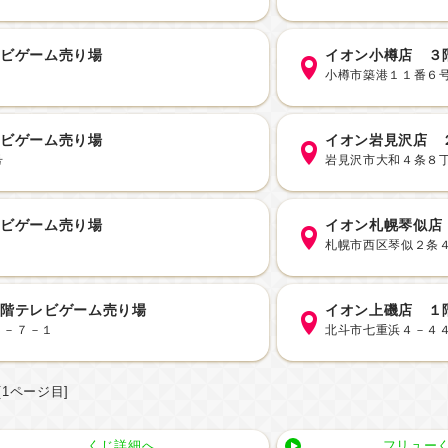
レビゲーム売り場
イオン小樽店 ３
小樽市築港１１番６
レビゲーム売り場
イオン岩見沢店 
号
岩見沢市大和４条８
レビゲーム売り場
イオン札幌琴似店
札幌市西区琴似２条
２階テレビゲーム売り場
イオン上磯店 １
５－７－１
北斗市七重浜４－４
[1ページ目]
くじ詳細へ
フリューく