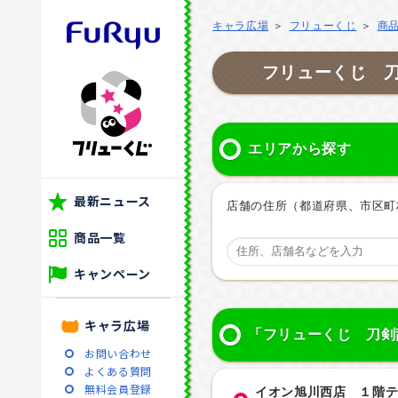
キャラ広場
フリューくじ
商
フリューくじ 刀
エリアから探す
最新ニュース
店舗の住所（都道府県、市区町
商品一覧
キャンペーン
キャラ広場
「フリューくじ 刀剣
お問い合わせ
よくある質問
無料会員登録
イオン旭川西店 １階