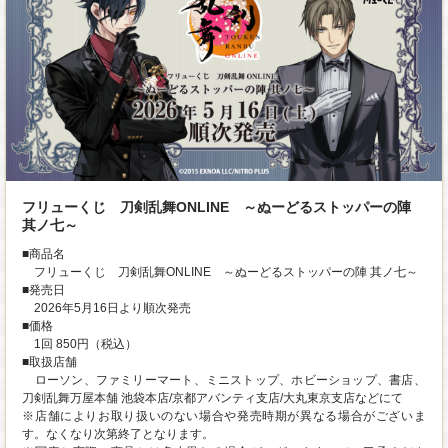
フリューくじ 刀剣乱舞ONLINE ～ぬーどるストッパーの陣
其ノ七～
■商品名
フリューくじ 刀剣乱舞ONLINE ～ぬーどるストッパーの陣 其ノ七～
■発売日
2026年5月16日より順次発売
■価格
1回 850円（税込）
■取扱店舗
ローソン、ファミリーマート、ミニストップ、ホビーショップ、書店、
刀剣乱舞万屋本舗 池袋本店/京都アバンティ支店/大丸東京支店などにて
※店舗によりお取り扱いのない場合や発売時期が異なる場合がございま
す。なくなり次第終了となります。