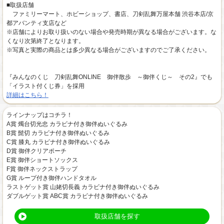
■取扱店舗
ファミリーマート、ホビーショップ、書店、刀剣乱舞万屋本舗 渋谷本店/京
都アバンティ支店など
※店舗によりお取り扱いのない場合や発売時期が異なる場合がございます。な
くなり次第終了となります。
※写真と実際の商品とは多少異なる場合がございますのでご了承ください。
『みんなのくじ 刀剣乱舞ONLINE 御伴散歩 ～御伴くじ～ その2』でも
「イラスト付くじ券」を採用
詳細はこちら！
ラインナップはコチラ！
A賞 燭台切光忠 カラビナ付き御伴ぬいぐるみ
B賞 髭切 カラビナ付き御伴ぬいぐるみ
C賞 膝丸 カラビナ付き御伴ぬいぐるみ
D賞 御伴クリアポーチ
E賞 御伴ショートソックス
F賞 御伴ネックストラップ
G賞 ループ付き御伴ハンドタオル
ラストゲット賞 山姥切長義 カラビナ付き御伴ぬいぐるみ
ダブルゲット賞 ABC賞 カラビナ付き御伴ぬいぐるみ
取扱店舗を探す