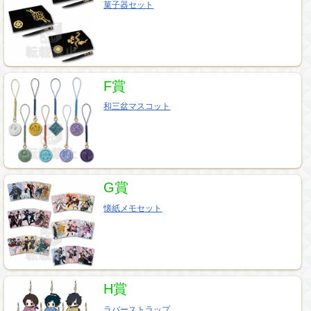
菓子器セット
F賞
和三盆マスコット
G賞
懐紙メモセット
H賞
ラバーストラップ