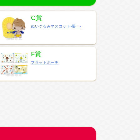
C賞
ぬいぐるみマスコット-要一-
F賞
フラットポーチ