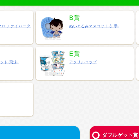
B賞
クロファイバータ
ぬいぐるみマスコット-知季-
E賞
ット-飛沫-
アクリルコップ
ト
ダブルゲット賞