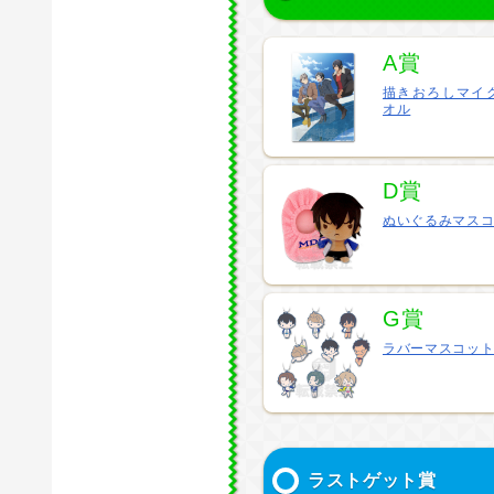
A賞
描きおろしマイ
オル
D賞
ぬいぐるみマスコ
G賞
ラバーマスコッ
ラストゲット賞