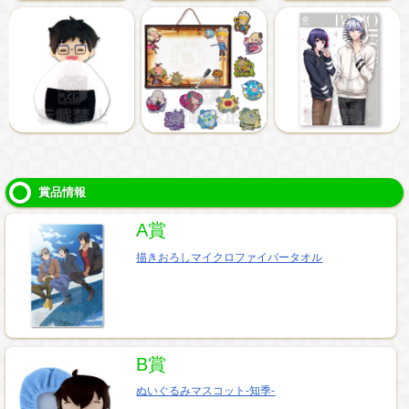
賞品情報
A賞
描きおろしマイクロファイバータオル
B賞
ぬいぐるみマスコット-知季-