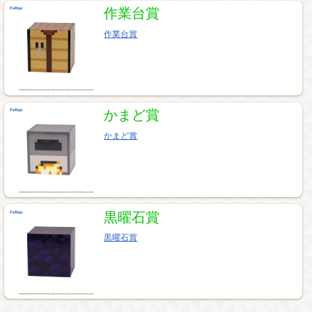
作業台賞
作業台賞
かまど賞
かまど賞
黒曜石賞
黒曜石賞