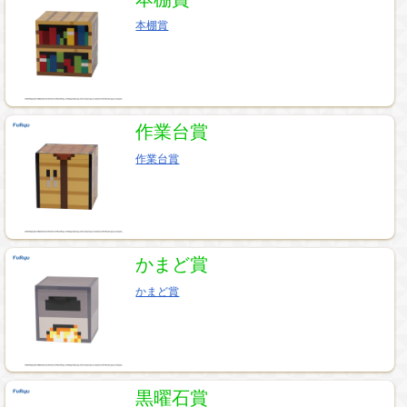
本棚賞
作業台賞
作業台賞
かまど賞
かまど賞
黒曜石賞