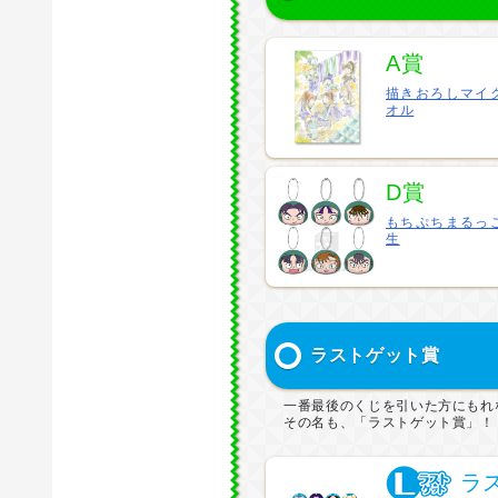
A賞
描きおろしマイ
オル
D賞
もちぷちまるっ
生
ラストゲット賞
一番最後のくじを引いた方にもれ
その名も、「ラストゲット賞」！
ラ