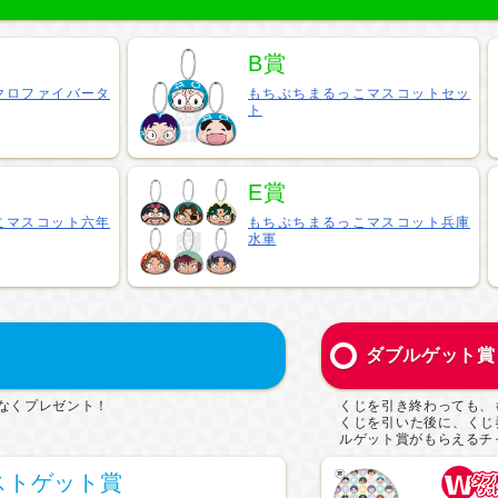
B賞
クロファイバータ
もちぷちまるっこマスコットセッ
ト
E賞
こマスコット六年
もちぷちまるっこマスコット兵庫
水軍
ダブルゲット賞
なくプレゼント！
くじを引き終わっても、
くじを引いた後に、くじ
ルゲット賞がもらえるチ
ストゲット賞