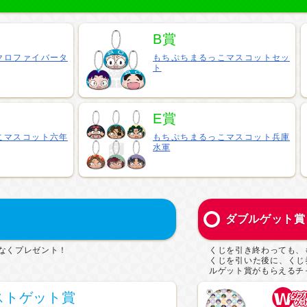
B賞
クロファイバータ
もちぷちまるっこマスコットセッ
ト
E賞
こマスコット六年
もちぷちまるっこマスコット兵庫
水軍
ダブルゲット賞
なくプレゼント！
くじを引き終わっても、
くじを引いた後に、くじ
ルゲット賞がもらえるチ
ストゲット賞