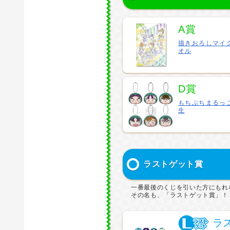
A賞
描きおろしマイ
オル
D賞
もちぷちまるっ
生
ラストゲット賞
一番最後のくじを引いた方にもれ
その名も、「ラストゲット賞」！
ラ