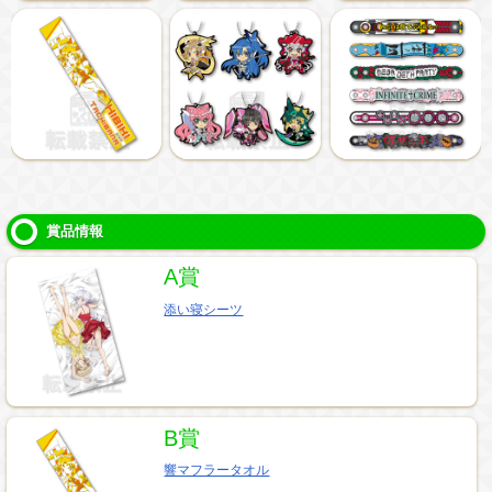
賞品情報
A賞
添い寝シーツ
B賞
響マフラータオル