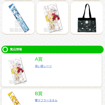
賞品情報
A賞
添い寝シーツ
B賞
響マフラータオル